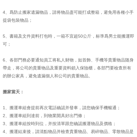
4、爲防止搬家遺漏物品，請将物品盡可能打成整箱，避免用各種小手
提袋包裝物品；
5、書籍及文件資料打包時，一箱不宜超50公斤，标準爲男士能搬運即
可；
6、各部門務必要通知員工将私人财物，如首飾、手機等貴重物品随身
帶走，将公司的貴重物品及重要資料鎖入保險櫃，各部門要檢查所有
的辦公家具，避免遺漏個人和公司的貴重物品。
搬家當天：
1、搬運車組會提前再次電話确認并發車，請您确保手機暢通；
2、搬運車組到達前，到物業開具好出門條；
3、搬運車組按時到位，并按清單跟您确認搬運物品及價格；
4、搬運結束後，請清點物品并檢查貴重物品、易碎物品、零散物品是