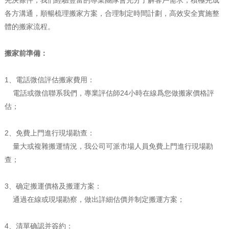
先決條件，我們經驗豐富的專業團隊會充分了解客戶需求，積極完成
各方溝通，順暢梳理搬家方案，合理制定時間計劃，高效安全實施整
體的搬家流程。
搬家前準備：
1、電話微信評估搬家費用：
電話或微信聯系我們，專業評估師24小時在線爲您做搬家價格評
估；
2、免費上門進行現場勘查：
量大或複雜搬運情況，我公司可派市場人員免費上門進行現場勘
查；
3、确定搬運價格及搬運方案：
通過在線或現場勘察，做出詳細估價并制定搬運方案；
4、清單确認并簽約：